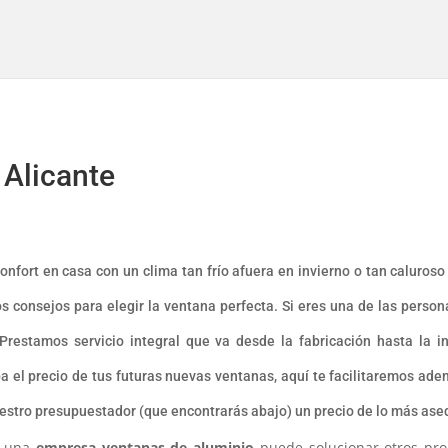
 Alicante
nfort en casa con un clima tan frío afuera en invierno o tan caluroso 
 consejos para elegir la ventana perfecta. Si eres una de las person
Prestamos servicio integral que va desde la fabricación hasta la in
upa el precio de tus futuras nuevas ventanas, aquí te facilitaremos a
uestro presupuestador (que encontrarás abajo) un precio de lo más asequ
 una
empresa ventanas de aluminio
puede solucionar otros prob