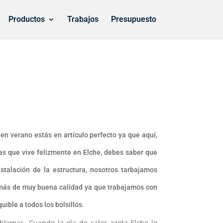
Productos
Trabajos
Presupuesto
en verano estás en artículo perfecto ya que aquí,
as que vive felizmente en Elche, debes saber que
stalación de la estructura, nosotros tarbajamos
demás de muy buena calidad ya que trabajamos con
ible a todos los bolsillos.
lemas. Cuando la ola de calor azota Elche lo