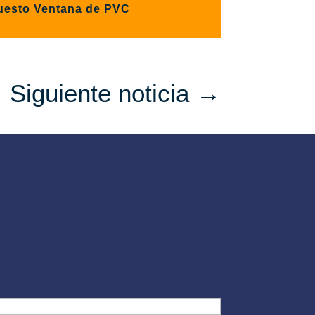
uesto Ventana de PVC
Siguiente noticia
→